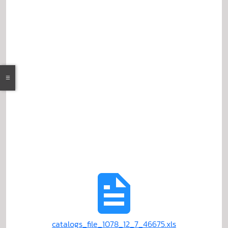
catalogs_file_1078_12_7_46675.xls