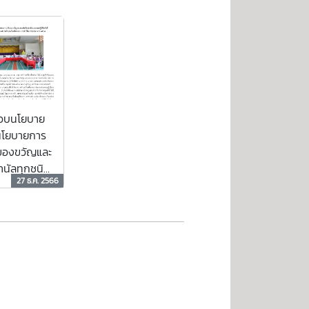
อบนโยบาย
งนโยบายการ
บของขวัญและ
นัลทุกชนิด
27 ธ.ค. 2566
รปฎิบัติ
่ ประจำ
ประมาณ