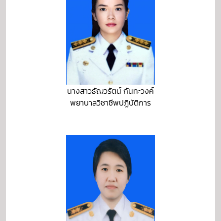
นางสาวธัญวรัตน์ กันทะวงค์
พยาบาลวิชาชีพปฏิบัติการ