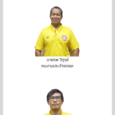
นายรพ วิฑูรย์
คนงานประจำรถขยะ