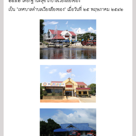
๒๕๔๒ ได้ยกฐานะสุขาภิบาลเวียงเชียงของ
เป็น "เทศบาลตำบลเวียงเชียงของ" เมื่อวันที่ ๒๕ พฤษภาคม ๒๕๔๒