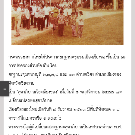
กระทรวงมหาดไทยได้ประกาศยกฐานะชุมชนเมืองเชียงของขึ้นเป็น เขต
การปกครองส่วนท้องถิ่น โดย
ยกฐานะชุมชนหมู่ที่ ๒,๓,๗,๘ และ ๑๒ ตำบลเวียง อำเภอเชียงของ
จังหวัดเชียงราย
เป็น "สุขาภิบาลเวียงเชียงของ" เมื่อวันที่ ๘ พฤศจิกายน ๒๔๘๘ และ
เปลี่ยนแปลงเขตสุขาภิบาล
เวียงเชียงของใหม่เมื่อวันที่ ๙ ธันวาคม ๒๕๒๓ มีพื้นที่ทั้งหมด ๑.๘
ตารางกิโลเมตรหรือ ๑,๑๓๕ ไร่
พระราชบัญญัติเปลี่ยนแปลงฐานะสุขาภิบาลเป็นเทศบาลตำบล พ.ศ.