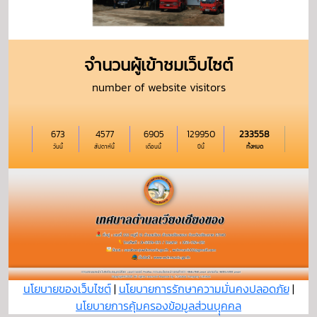
จำนวนผู้เข้าชมเว็บไซต์
number of website visitors
673
4577
6905
129950
233558
วันนี้
สัปดาห์นี้
เดือนนี้
ปีนี้
ทั้งหมด
นโยบายของเว็บไซต์
|
นโยบายการรักษาความมั่นคงปลอดภัย
|
นโยบายการคุ้มครองข้อมูลส่วนบุุคคล