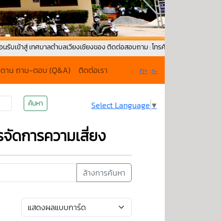
่ เทศบาลตำบลเวียงเชียงของ ติดต่อสอบถาม : โทรศัพท์ : 0-5379-1171 Fax : 053-
ะดาน ถาม-ตอบ (Q&A)
ติดต่อเรา
ก+
ก-
ค้นหา
Select Language
▼
ัดการความเสี่ยง
ล้างการค้นหา