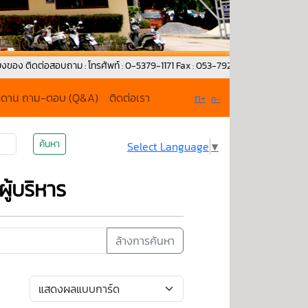
่อสอบถาม : โทรศัพท์ : 0-5379-1171 Fax : 053-792-015 G-mail : wckmunic02@g
ะดาน ถาม-ตอบ (Q&A)
ติดต่อเรา
ก+
ก-
ค้นหา
Select Language
▼
ู้บริหาร
ล้างการค้นหา