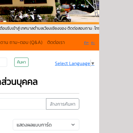
ู่ เทศบาลตำบลเวียงเชียงของ ติดต่อสอบถาม : โทรศัพท์ : 0-5379-1171 Fax : 05
ะดาน ถาม-ตอบ (Q&A)
ติดต่อเรา
ก+
ก-
ค้นหา
Select Language
▼
ลส่วนบุคคล
ล้างการค้นหา