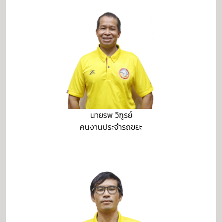
นายรพ วิฑูรย์
คนงานประจำรถขยะ