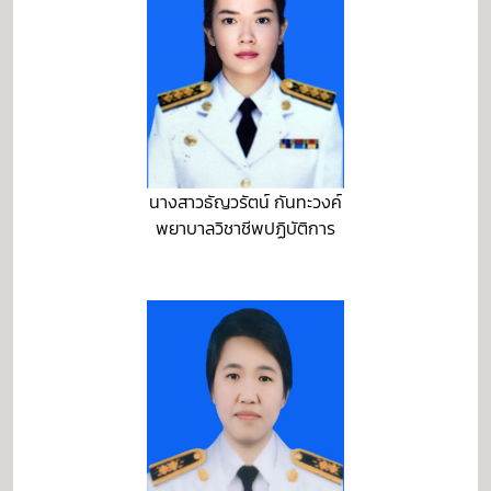
นางสาวธัญวรัตน์ กันทะวงค์
พยาบาลวิชาชีพปฏิบัติการ