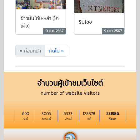
ข้าวมันไก่ไหหลำ (โก
ริมโขง
เผ่ง)
9 ต.ค. 2567
9 ต.ค. 2567
« ก่อนหน้า
ถัดไป »
จำนวนผู้เข้าชมเว็บไซต์
number of website visitors
690
3005
5333
128378
231986
วันนี้
สัปดาห์นี้
เดือนนี้
ปีนี้
ทั้งหมด