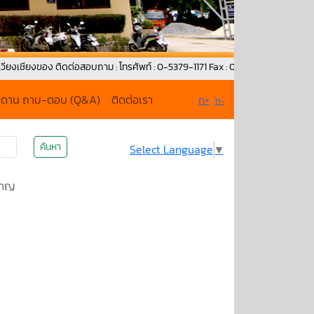
อง ติดต่อสอบถาม : โทรศัพท์ : 0-5379-1171 Fax : 053-792-015 G-mail : wckmu
ะดาน ถาม-ตอบ (Q&A)
ติดต่อเรา
ก+
ก-
ค้นหา
Select Language
▼
คาญ