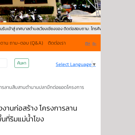
เทศบาลตำบลเวียงเชียงของ ติดต่อสอบถาม : โทรศัพท์ : 0-5379-1171 Fax : 053-7
ะดาน ถาม-ตอบ (Q&A)
ติดต่อเรา
ก+
ก-
ค้นหา
Select Language
▼
การลานสืบสานตำนานปลาบึกต่อยอดโครงการ
งานก่อสร้าง โครงการลาน
ี่ริมแม่น้ำโขง